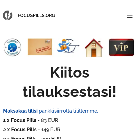
FOCUSPILLS.ORG
Kiitos
tilauksestasi
!
Maksakaa tilisi
pankkisiirrolla tilillemme.
1
x Focus Pills
- 83 EUR
2
x Focus Pills
- 149 EUR
3
x Focus Pills
- 209 EUR