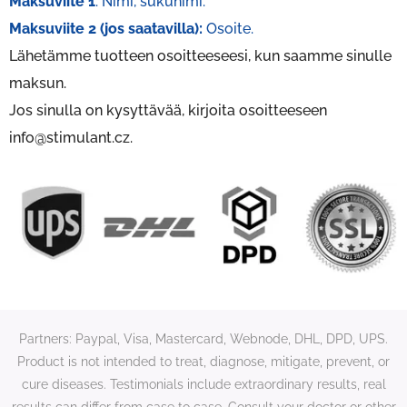
Maksuviite 1
: Nimi, sukunimi.
Maksuviite 2 (jos saatavilla):
Osoite.
Lähetämme tuotteen osoitteeseesi, kun saamme sinulle
maksun.
Jos sinulla on kysyttävää, kirjoita osoitteeseen
info@stimulant.cz.
Partners: Paypal, Visa, Mastercard, Webnode, DHL, DPD, UPS.
Product is not intended to treat, diagnose, mitigate, prevent, or
cure diseases. Testimonials include extraordinary results, real