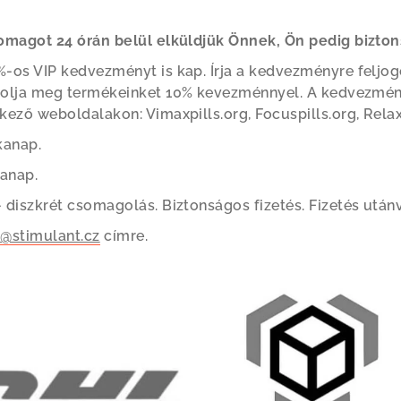
somagot 24 órán belül elküldjük Önnek, Ön pedig bizton
-os VIP kedvezményt is kap. Írja a kedvezményre feljog
rolja meg termékeinket 10% kevezménnyel. A kedvezmény
kező weboldalakon: Vimaxpills.org, Focuspills.org, Relaxp
kanap.
kanap.
 diszkrét csomagolás. Biztonságos fizetés. Fizetés utánv
o@stimulant.cz
címre.