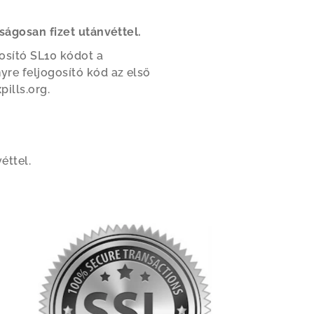
ságosan fizet utánvéttel.
osító SL10 kódot a
re feljogosító kód az első
ills.org.
éttel.