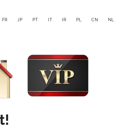
FR
JP
PT
IT
IR
PL
CN
NL
t
!