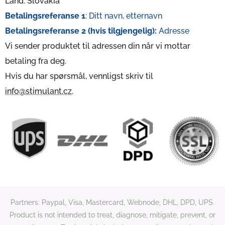
Land: Slovakia
Betalingsreferanse 1
: Ditt navn, etternavn
Betalingsreferanse 2 (hvis tilgjengelig):
Adresse
Vi sender produktet til adressen din når vi mottar
betaling fra deg.
Hvis du har spørsmål, vennligst skriv til
info@stimulant.cz
.
Partners: Paypal, Visa, Mastercard, Webnode, DHL, DPD, UPS.
Product is not intended to treat, diagnose, mitigate, prevent, or