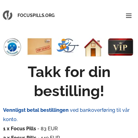
FOCUSPILLS.ORG
Takk for din
bestilling
!
Vennligst betal bestillingen
ved bankoverføring til vår
konto.
1
x Focus Pills
- 83 EUR
2
x Focus Pills
- 149 EUR