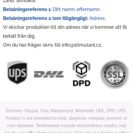
Land: Slovakia
Betalningsreferens 1
: Ditt namn, efternamn.
Betalningsreferens 2 (om tillgänglig):
Adress.
Vi skickar produkten till din adress när vi kommer att få
betalt från dig.
Om du har frågor, skriv till info@stimulant.cz.
Partners: Paypal, Visa, Mastercard, Webnode, DHL, DPD, UPS.
Product is not intended to treat, diagnose, mitigate, prevent, or
cure diseases. Testimonials include extraordinary results, real