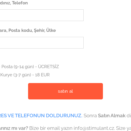
dınız, Telefon
ra, Posta kodu, Şehir, Ülke
- Posta (9-14 gün) - ÜCRETSİZ
 Kurye (3-7 gün) - 18 EUR
satın al
RES VE TELEFONUN DOLDURUNUZ.
Sonra
Satın Almak
dü
arınız mı var
?
Bize bir email yazın info@stimulant.cz. Size