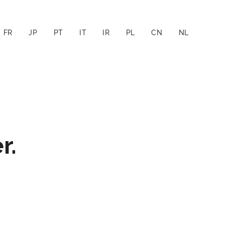
FR
JP
PT
IT
IR
PL
CN
NL
r.