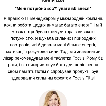
Кевін
(46)
"
Мені потрібно 100% уваги в
бізнесі
!"
Я працюю IT-менеджером у міжнародній компанії.
Кожна робота щодня вимагає багато енергії, і мій
мозок потребував стимулятора з високою
потужністю. Я шукала сильних і природних
ноотропів, які б давали мені більше енергії,
мотивації і розумової сили. Тоді мій знаменитий
лікар рекомендував мені таблетки Focus. Йому 62
роки, і він використовує його для поліпшення
своєї пам'яті. Потім я спробував продукт і був
здивований сильним ефектом Focus Pills!