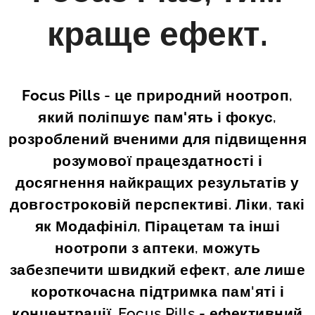
краще ефект.
Focus Pills
- це
природний
ноотроп,
який
поліпшує пам'ять і фокус
,
розроблений вченими для підвищення
розумової працездатності і
досягнення найкращих результатів у
довгостроковій перспективі. Ліки, такі
як
Модафініл
,
Пірацетам
та інші
ноотропи з аптеки, можуть
забезпечити швидкий ефект, але лише
короткочасна підтримка пам'яті і
концентрації. Focus Pills - ефективний