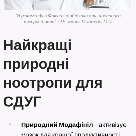
"Я рекомендую Фокусні таблетки для щоденного
використання". - Dr. James Modovan, M.D.
Найкращі
природні
ноотропи для
СДУГ
Природний
Модафініл
- активізує
мозок для кращої продуктивності